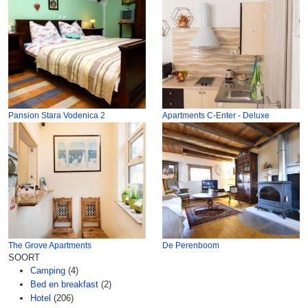
Pansion Stara Vodenica 2
Apartments C-Enter - Deluxe
The Grove Apartments
De Perenboom
SOORT
Camping
(4)
Bed en breakfast
(2)
Hotel
(206)