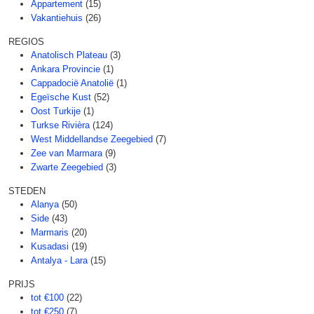
Appartement
(15)
Vakantiehuis
(26)
REGIOS
Anatolisch Plateau
(3)
Ankara Provincie
(1)
Cappadocië Anatolië
(1)
Egeïsche Kust
(52)
Oost Turkije
(1)
Turkse Rivièra
(124)
West Middellandse Zeegebied
(7)
Zee van Marmara
(9)
Zwarte Zeegebied
(3)
STEDEN
Alanya
(50)
Side
(43)
Marmaris
(20)
Kusadasi
(19)
Antalya - Lara
(15)
PRIJS
tot €100
(22)
tot €250
(7)