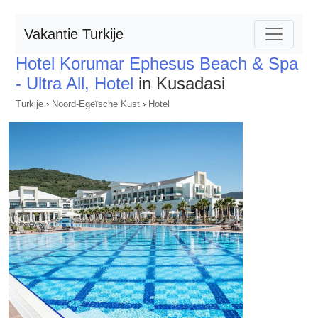
Vakantie Turkije
Hotel Korumar Ephesus Beach & Spa
- Ultra All, Hotel
in Kusadasi
Turkije
›
Noord-Egeïsche Kust
›
Hotel