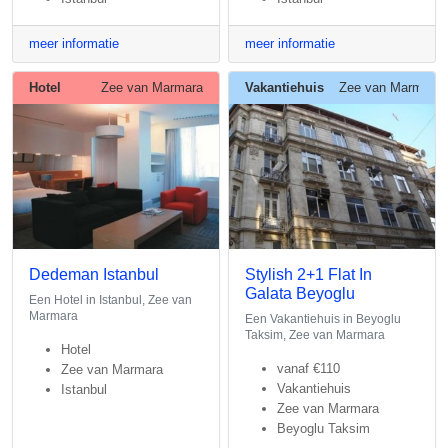
meer informatie
meer informatie
Hotel
Zee van Marmara
Vakantiehuis
Zee van Marmara
Dedeman Istanbul
Stylish 2+1 Flat In
Galata Beyoglu
Een Hotel in Istanbul, Zee van
Marmara
Een Vakantiehuis in Beyoglu
Taksim, Zee van Marmara
Hotel
vanaf
€110
Zee van Marmara
Vakantiehuis
Istanbul
Zee van Marmara
Beyoglu Taksim