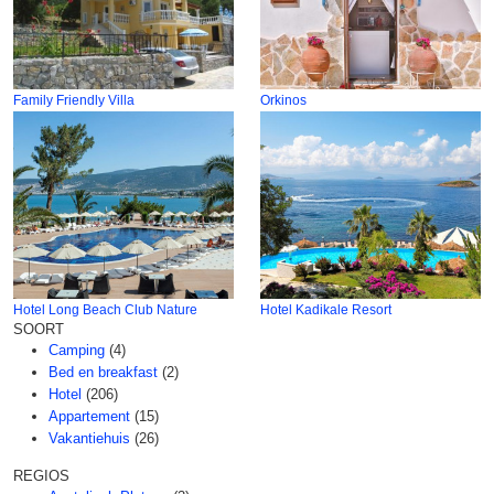
Family Friendly Villa
Orkinos
Hotel Long Beach Club Nature
Hotel Kadikale Resort
SOORT
Camping
(4)
Bed en breakfast
(2)
Hotel
(206)
Appartement
(15)
Vakantiehuis
(26)
REGIOS