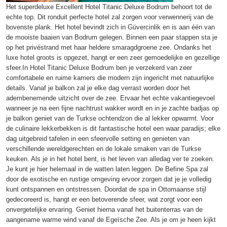
Het superdeluxe Excellent Hotel Titanic Deluxe Bodrum behoort tot de
echte top. Dit ronduit perfecte hotel zal zorgen voor verwennerij van de
bovenste plank. Het hotel bevindt zich in Güvercinlik en is aan één van
de mooiste baaien van Bodrum gelegen. Binnen een paar stappen sta je
op het privéstrand met haar heldere smaragdgroene zee. Ondanks het
luxe hotel groots is opgezet, hangt er een zeer gemoedelijke en gezellige
sfeer.In Hotel Titanic Deluxe Bodrum ben je verzekerd van zeer
comfortabele en ruime kamers die modern zijn ingericht met natuurlijke
details. Vanaf je balkon zal je elke dag verrast worden door het
adembenemende uitzicht over de zee. Ervaar het echte vakantiegevoel
wanneer je na een fijne nachtrust wakker wordt en in je zachte badjas op
je balkon geniet van de Turkse ochtendzon die al lekker opwarmt. Voor
de culinaire lekkerbekken is dit fantastische hotel een waar paradijs; elke
dag uitgebreid tafelen in een sfeervolle setting en genieten van
verschillende wereldgerechten en de lokale smaken van de Turkse
keuken. Als je in het hotel bent, is het leven van alledag ver te zoeken.
Je kunt je hier helemaal in de watten laten leggen. De Befine Spa zal
door de exotische en rustige omgeving ervoor zorgen dat je je volledig
kunt ontspannen en ontstressen. Doordat de spa in Ottomaanse stijl
gedecoreerd is, hangt er een betoverende sfeer, wat zorgt voor een
onvergetelijke ervaring. Geniet hierna vanaf het buitenterras van de
aangename warme wind vanaf de Egeïsche Zee. Als je om je heen kijkt