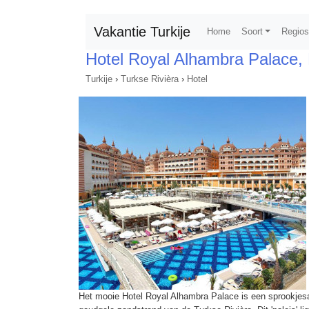
Vakantie Turkije
Home
Soort
Regio
Hotel Royal Alhambra Palace, 
Turkije
›
Turkse Rivièra
›
Hotel
Het mooie Hotel Royal Alhambra Palace is een sprookjesac