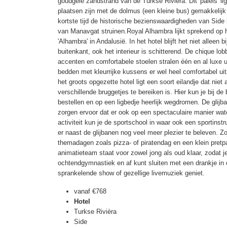
goudgele zandstrand van de Turkse Rivièra. Dit 'paleis' li
plaatsen zijn met de dolmus (een kleine bus) gemakkelijk
kortste tijd de historische bezienswaardigheden van Side 
van Manavgat struinen.Royal Alhambra lijkt sprekend op 
'Alhambra' in Andalusië. In het hotel blijft het niet alleen 
buitenkant, ook het interieur is schitterend. De chique l
accenten en comfortabele stoelen stralen één en al luxe u
bedden met kleurrijke kussens er wel heel comfortabel u
het groots opgezette hotel ligt een soort eilandje dat niet
verschillende bruggetjes te bereiken is. Hier kun je bij de
bestellen en op een ligbedje heerlijk wegdromen. De glijba
zorgen ervoor dat er ook op een spectaculaire manier wate
activiteit kun je de sportschool in waar ook een sportinst
er naast de glijbanen nog veel meer plezier te beleven. Zo
themadagen zoals pizza- of piratendag en een klein pretp
animatieteam staat voor zowel jong als oud klaar, zodat 
ochtendgymnastiek en af kunt sluiten met een drankje in d
sprankelende show of gezellige livemuziek geniet.
vanaf
€768
Hotel
Turkse Rivièra
Side