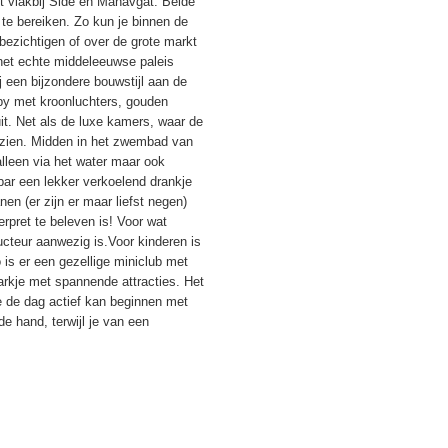
gt vlakbij Side en Manavgat. Beide
 te bereiken. Zo kun je binnen de
bezichtigen of over de grote markt
het echte middeleeuwse paleis
bij een bijzondere bouwstijl aan de
obby met kroonluchters, gouden
it. Net als de luxe kamers, waar de
itzien. Midden in het zwembad van
 alleen via het water maar ook
 bar een lekker verkoelend drankje
nen (er zijn er maar liefst negen)
rpret te beleven is! Voor wat
ructeur aanwezig is.Voor kinderen is
 is er een gezellige miniclub met
arkje met spannende attracties. Het
je de dag actief kan beginnen met
e hand, terwijl je van een