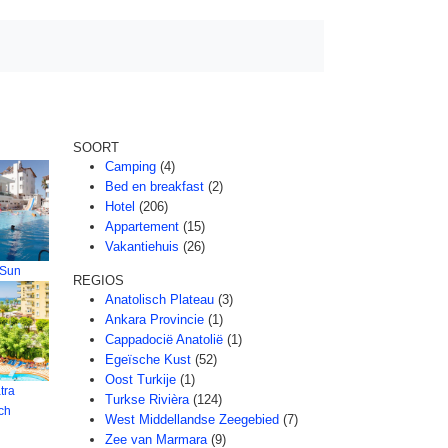
SOORT
Camping
(4)
Bed en breakfast
(2)
Hotel
(206)
Appartement
(15)
Vakantiehuis
(26)
 Sun
REGIOS
Anatolisch Plateau
(3)
Ankara Provincie
(1)
Cappadocië Anatolië
(1)
Egeïsche Kust
(52)
Oost Turkije
(1)
tra
Turkse Rivièra
(124)
ch
West Middellandse Zeegebied
(7)
Zee van Marmara
(9)