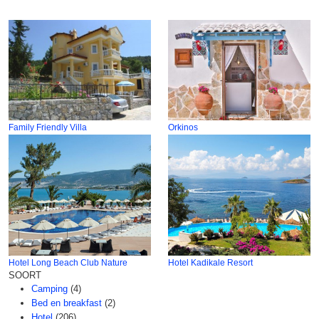
Family Friendly Villa
Orkinos
Hotel Long Beach Club Nature
Hotel Kadikale Resort
SOORT
Camping
(4)
Bed en breakfast
(2)
Hotel
(206)