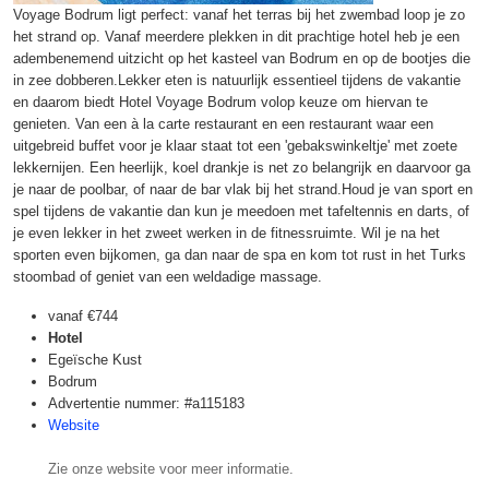
Voyage Bodrum ligt perfect: vanaf het terras bij het zwembad loop je zo
het strand op. Vanaf meerdere plekken in dit prachtige hotel heb je een
adembenemend uitzicht op het kasteel van Bodrum en op de bootjes die
in zee dobberen.Lekker eten is natuurlijk essentieel tijdens de vakantie
en daarom biedt Hotel Voyage Bodrum volop keuze om hiervan te
genieten. Van een à la carte restaurant en een restaurant waar een
uitgebreid buffet voor je klaar staat tot een 'gebakswinkeltje' met zoete
lekkernijen. Een heerlijk, koel drankje is net zo belangrijk en daarvoor ga
je naar de poolbar, of naar de bar vlak bij het strand.Houd je van sport en
spel tijdens de vakantie dan kun je meedoen met tafeltennis en darts, of
je even lekker in het zweet werken in de fitnessruimte. Wil je na het
sporten even bijkomen, ga dan naar de spa en kom tot rust in het Turks
stoombad of geniet van een weldadige massage.
vanaf
€744
Hotel
Egeïsche Kust
Bodrum
Advertentie nummer: #a115183
Website
Zie onze website voor meer informatie.