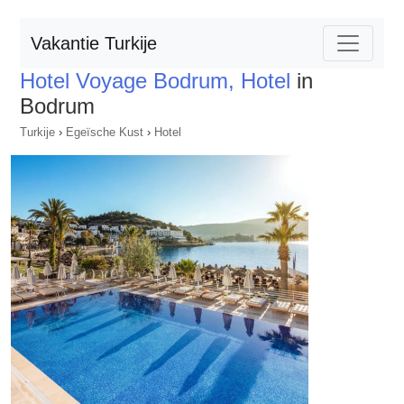
Vakantie Turkije
Hotel Voyage Bodrum, Hotel
in
Bodrum
Turkije
›
Egeïsche Kust
›
Hotel