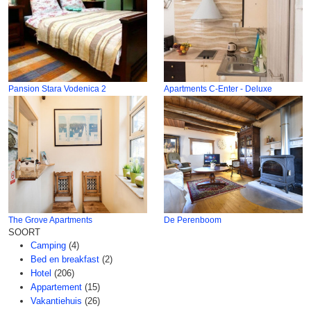
Pansion Stara Vodenica 2
Apartments C-Enter - Deluxe
The Grove Apartments
De Perenboom
SOORT
Camping
(4)
Bed en breakfast
(2)
Hotel
(206)
Appartement
(15)
Vakantiehuis
(26)