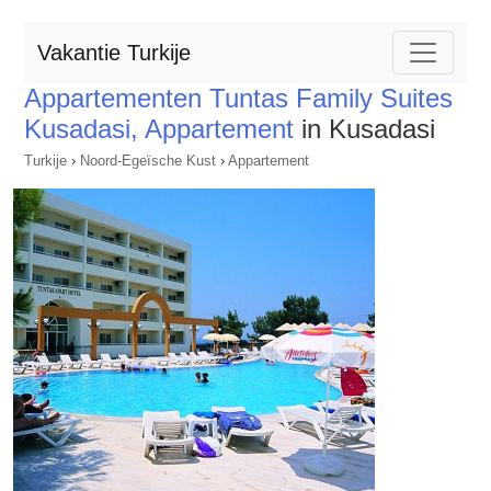
Vakantie Turkije
Appartementen Tuntas Family Suites
Kusadasi, Appartement
in Kusadasi
Turkije
›
Noord-Egeïsche Kust
›
Appartement