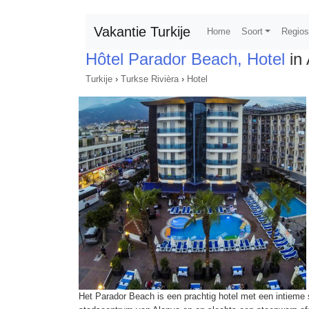
Vakantie Turkije
Home
Soort
Regio
Hôtel Parador Beach, Hotel
in 
Turkije
›
Turkse Rivièra
›
Hotel
Het Parador Beach is een prachtig hotel met een intieme s