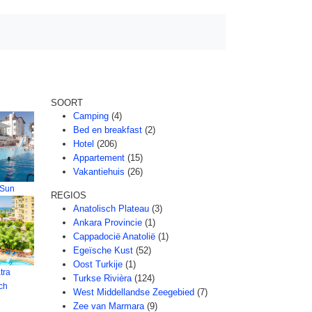
SOORT
Camping
(4)
Bed en breakfast
(2)
Hotel
(206)
Appartement
(15)
Vakantiehuis
(26)
 Sun
REGIOS
Anatolisch Plateau
(3)
Ankara Provincie
(1)
Cappadocië Anatolië
(1)
Egeïsche Kust
(52)
Oost Turkije
(1)
tra
Turkse Rivièra
(124)
ch
West Middellandse Zeegebied
(7)
Zee van Marmara
(9)