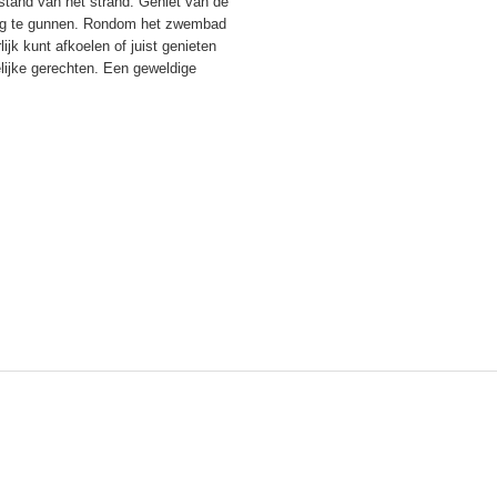
tand van het strand. Geniet van de
ng te gunnen. Rondom het zwembad
jk kunt afkoelen of juist genieten
elijke gerechten. Een geweldige