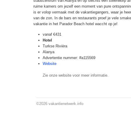
stadscentrum van Alanya en op slechts een steenworp afs
ruime kamers om jezelf een moment van pure ontspanni
is er volop vermaak met de vakantiegangers, waar je heerli
van de zon. In de bars en restaurants proef je vele smak
vakantie in het Parador Beach hotel waccht op je!
vanaf
€431
Hotel
Turkse Rivièra
Alanya
Advertentie nummer: #a115569
Website
Zie onze website voor meer informatie.
©2026
vakantienetwerk.info