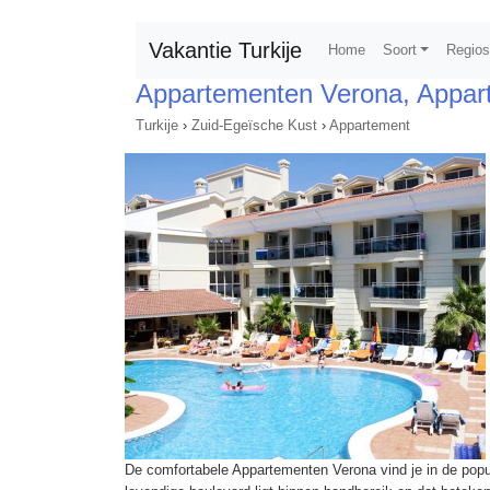
Vakantie Turkije
Home
Soort
Regio
Appartementen Verona, Appar
Turkije
›
Zuid-Egeïsche Kust
›
Appartement
De comfortabele Appartementen Verona vind je in de popu