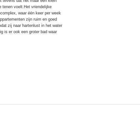
t tevens dat het maar een klein
e tenen voelt.Het vriendelijke
ncomplex, waar één keer per week
ppartementen zijn ruim en goed
dat zij naar hartenlust in het water
ig is er ook een groter bad waar