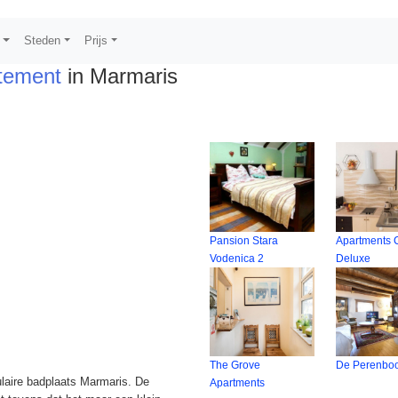
s
Steden
Prijs
tement
in Marmaris
Pansion Stara
Apartments C
Vodenica 2
Deluxe
The Grove
De Perenbo
laire badplaats Marmaris. De
Apartments