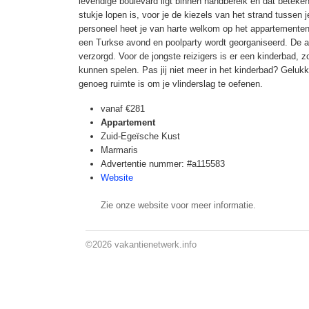
levendige boulevard ligt binnen handbereik en dat beteken
stukje lopen is, voor je de kiezels van het strand tussen j
personeel heet je van harte welkom op het appartemente
een Turkse avond en poolparty wordt georganiseerd. De a
verzorgd. Voor de jongste reizigers is er een kinderbad, zo
kunnen spelen. Pas jij niet meer in het kinderbad? Gelukk
genoeg ruimte is om je vlinderslag te oefenen.
vanaf
€281
Appartement
Zuid-Egeïsche Kust
Marmaris
Advertentie nummer: #a115583
Website
Zie onze website voor meer informatie.
©2026
vakantienetwerk.info