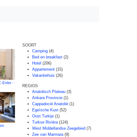
SOORT
Camping
(4)
Bed en breakfast
(2)
Hotel
(206)
Appartement
(15)
Vakantiehuis
(26)
-Enter -
REGIOS
Anatolisch Plateau
(3)
Ankara Provincie
(1)
Cappadocië Anatolië
(1)
Egeïsche Kust
(52)
Oost Turkije
(1)
Turkse Rivièra
(124)
om
West Middellandse Zeegebied
(7)
Zee van Marmara
(9)