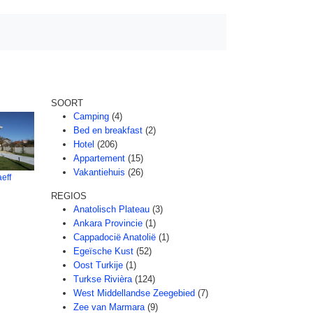
SOORT
Camping
(4)
Bed en breakfast
(2)
Hotel
(206)
Appartement
(15)
Vakantiehuis
(26)
eff
REGIOS
Anatolisch Plateau
(3)
Ankara Provincie
(1)
Cappadocië Anatolië
(1)
Egeïsche Kust
(52)
Oost Turkije
(1)
Turkse Rivièra
(124)
West Middellandse Zeegebied
(7)
Zee van Marmara
(9)