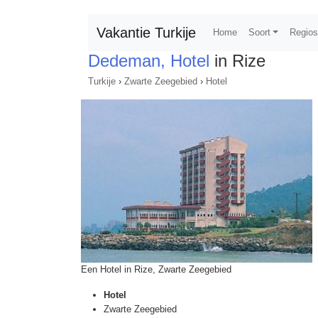
Vakantie Turkije
Home
Soort
Regio
Dedeman, Hotel
in Rize
Turkije
›
Zwarte Zeegebied
›
Hotel
Een Hotel in Rize, Zwarte Zeegebied
Hotel
Zwarte Zeegebied