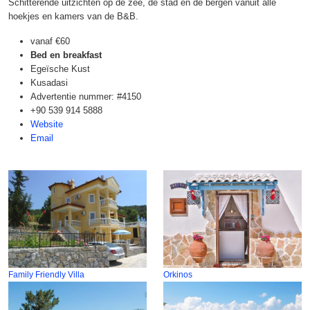
Schitterende uitzichten op de zee, de stad en de bergen vanuit alle
hoekjes en kamers van de B&B.
vanaf
€60
Bed en breakfast
Egeïsche Kust
Kusadasi
Advertentie nummer: #4150
+90 539 914 5888
Website
Email
Family Friendly Villa
Orkinos