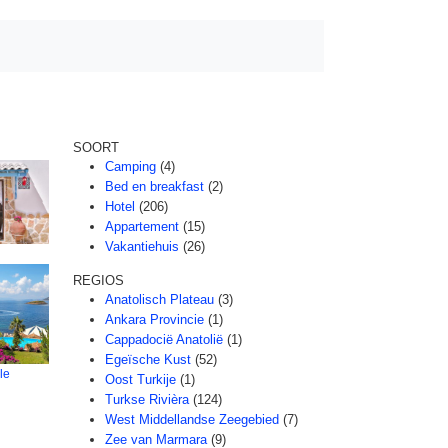
SOORT
Camping
(4)
Bed en breakfast
(2)
Hotel
(206)
Appartement
(15)
Vakantiehuis
(26)
REGIOS
Anatolisch Plateau
(3)
Ankara Provincie
(1)
Cappadocië Anatolië
(1)
Egeïsche Kust
(52)
le
Oost Turkije
(1)
Turkse Rivièra
(124)
West Middellandse Zeegebied
(7)
Zee van Marmara
(9)