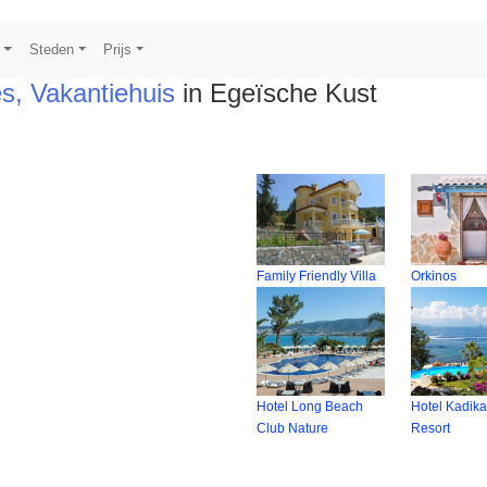
s
Steden
Prijs
s, Vakantiehuis
in Egeïsche Kust
Family Friendly Villa
Orkinos
Hotel Long Beach
Hotel Kadika
Club Nature
Resort