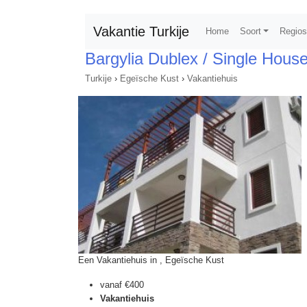
Vakantie Turkije
Home
Soort
Regio
Bargylia Dublex / Single House
Turkije
›
Egeïsche Kust
›
Vakantiehuis
Een Vakantiehuis in , Egeïsche Kust
vanaf
€400
Vakantiehuis